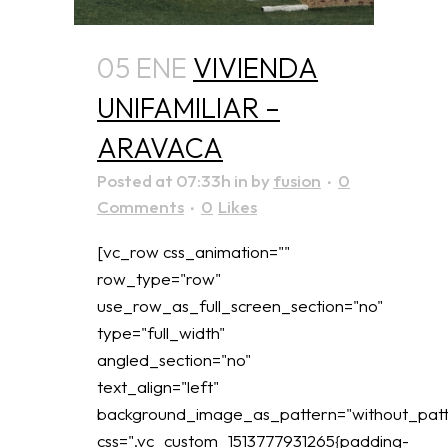
05 ENE
VIVIENDA
UNIFAMILIAR –
ARAVACA
Posted at 07:33h
in
by
fusion
0
Comments
0
Likes
[vc_row css_animation=""
row_type="row"
use_row_as_full_screen_section="no"
type="full_width"
angled_section="no"
text_align="left"
background_image_as_pattern="without_patt
css=".vc_custom_1513777931265{padding-