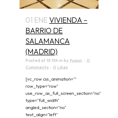
01 ENE
VIVIENDA –
BARRIO DE
SALAMANCA
(MADRID)
Posted at 15:15h
in
by
fusion
0
Comments
0
Likes
[vc_row css_animation=""
row_type="row"
use_row_as_full_screen_section="no"
type="full_width"
angled_section="no"
text_align="left"