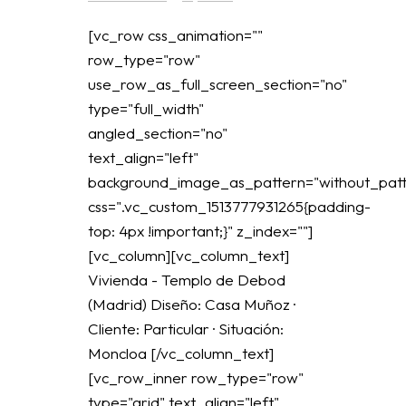
[vc_row css_animation=""
row_type="row"
use_row_as_full_screen_section="no"
type="full_width"
angled_section="no"
text_align="left"
background_image_as_pattern="without_patt
css=".vc_custom_1513777931265{padding-
top: 4px !important;}" z_index=""]
[vc_column][vc_column_text]
Vivienda - Templo de Debod
(Madrid) Diseño: Casa Muñoz ·
Cliente: Particular · Situación:
Moncloa [/vc_column_text]
[vc_row_inner row_type="row"
type="grid" text_align="left"