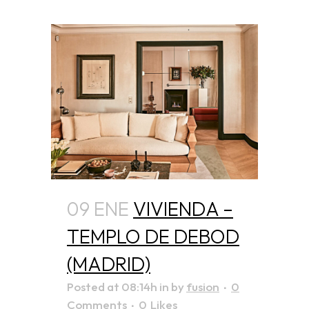
09 ENE
VIVIENDA –
TEMPLO DE DEBOD
(MADRID)
Posted at 08:14h
in
by
fusion
0
Comments
0
Likes