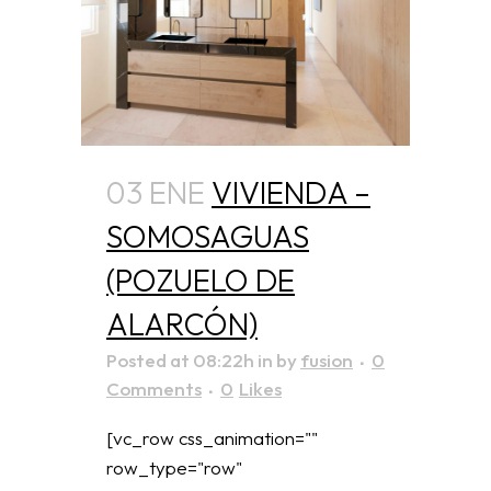
03 ENE
VIVIENDA –
SOMOSAGUAS
(POZUELO DE
ALARCÓN)
Posted at 08:22h
in
by
fusion
0
Comments
0
Likes
[vc_row css_animation=""
row_type="row"