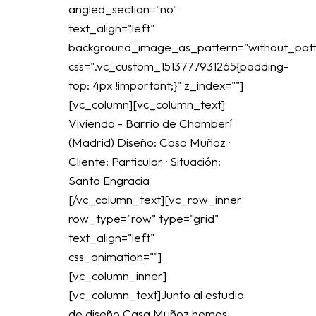
angled_section="no"
text_align="left"
background_image_as_pattern="without_patt
css=".vc_custom_1513777931265{padding-
top: 4px !important;}" z_index=""]
[vc_column][vc_column_text]
Vivienda - Barrio de Chamberí
(Madrid) Diseño: Casa Muñoz ·
Cliente: Particular · Situación:
Santa Engracia
[/vc_column_text][vc_row_inner
row_type="row" type="grid"
text_align="left"
css_animation=""]
[vc_column_inner]
[vc_column_text]Junto al estudio
de diseño Casa Muñoz hemos