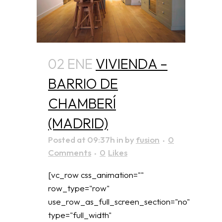
02 ENE
VIVIENDA –
BARRIO DE
CHAMBERÍ
(MADRID)
Posted at 09:37h
in
by
fusion
0
Comments
0
Likes
[vc_row css_animation=""
row_type="row"
use_row_as_full_screen_section="no"
type="full_width"