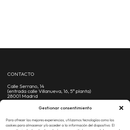
CONTACTO
Calle Serrano, 14
(entrada calle Villanueva, 16, 5ª planta)
28001 Madrid
Oficinas:
91 376 88 06
Gestionar consentimiento
Móvil:
619 227 430
Para ofrecer las mejores experiencias, utilizamos tecnologías como las
info@proyecta.com
cookies para almacenar y/o acceder a la información del dispositivo. El