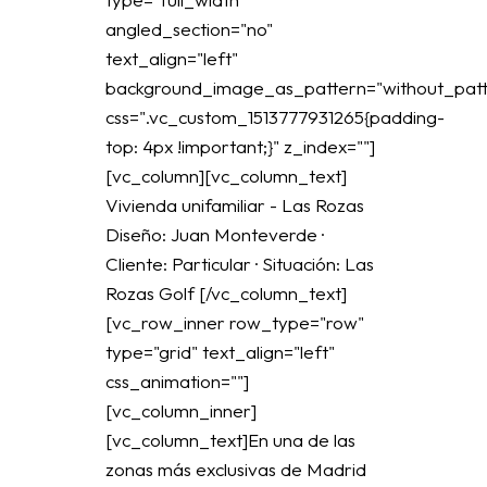
angled_section="no"
text_align="left"
background_image_as_pattern="without_patt
css=".vc_custom_1513777931265{padding-
top: 4px !important;}" z_index=""]
[vc_column][vc_column_text]
Vivienda unifamiliar - Las Rozas
Diseño: Juan Monteverde ·
Cliente: Particular · Situación: Las
Rozas Golf [/vc_column_text]
[vc_row_inner row_type="row"
type="grid" text_align="left"
css_animation=""]
[vc_column_inner]
[vc_column_text]En una de las
zonas más exclusivas de Madrid