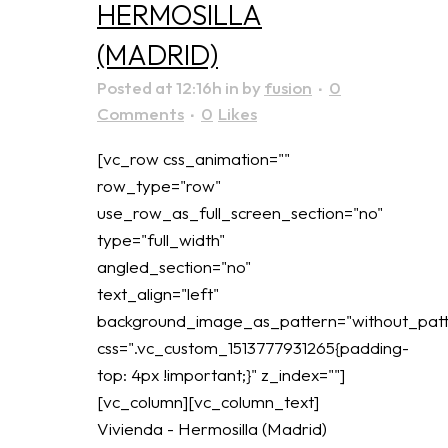
HERMOSILLA
(MADRID)
Posted at 12:16h
in
by
fusion
0
Comments
0
Likes
[vc_row css_animation=""
row_type="row"
use_row_as_full_screen_section="no"
type="full_width"
angled_section="no"
text_align="left"
background_image_as_pattern="without_patt
css=".vc_custom_1513777931265{padding-
top: 4px !important;}" z_index=""]
[vc_column][vc_column_text]
Vivienda - Hermosilla (Madrid)