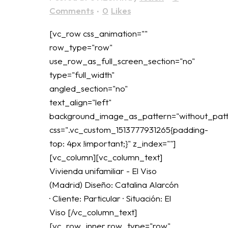
Comments
0
Likes
[vc_row css_animation=""
row_type="row"
use_row_as_full_screen_section="no"
type="full_width"
angled_section="no"
text_align="left"
background_image_as_pattern="without_patt
css=".vc_custom_1513777931265{padding-
top: 4px !important;}" z_index=""]
[vc_column][vc_column_text]
Vivienda unifamiliar - El Viso
(Madrid) Diseño: Catalina Alarcón
· Cliente: Particular · Situación: El
Viso [/vc_column_text]
[vc_row_inner row_type="row"