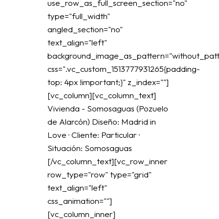
use_row_as_full_screen_section="no"
type="full_width"
angled_section="no"
text_align="left"
background_image_as_pattern="without_patt
css=".vc_custom_1513777931265{padding-
top: 4px !important;}" z_index=""]
[vc_column][vc_column_text]
Vivienda - Somosaguas (Pozuelo
de Alarcón) Diseño: Madrid in
Love · Cliente: Particular ·
Situación: Somosaguas
[/vc_column_text][vc_row_inner
row_type="row" type="grid"
text_align="left"
css_animation=""]
[vc_column_inner]