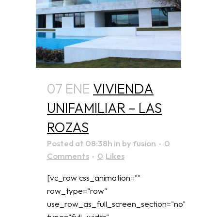
07 ENE
VIVIENDA
UNIFAMILIAR – LAS
ROZAS
Posted at 08:38h
in
by
fusion
0
Comments
0
Likes
[vc_row css_animation=""
row_type="row"
use_row_as_full_screen_section="no"
type="full_width"