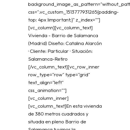
background_image_as_pattern="without_patt
css=".vc_custom_1513777931265{padding-
top: 4px !important;}" z_index=""]
[vc_column][vc_column_text]
Vivienda - Barrio de Salamanca
(Madrid) Diseño: Catalina Alarcón
· Cliente: Particular · Situación:
Salamanca-Retiro
[/vc_column_text][vc_row_inner
row_type="row" type="grid"
text_align="left"
css_animation=""]
[vc_column_inner]
[vc_column_text]En esta vivienda
de 380 metros cuadrados y
situada en pleno Barrio de
Salamanca tuvimos la