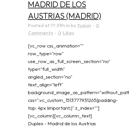
MADRID DE LOS
AUSTRIAS (MADRID)
Posted at 17:39h
in
by
fusion
0
Comments
0
Likes
[vc_row css_animation=""
row_type="row"
use_row_as_full_screen_section="no"
type="full_width"
angled_section="no"
text_align="left"
background_image_as_pattern="without_patt
css=".vc_custom_1513777931265{padding-
top: 4px !important;}" z_index=""]
[vc_column][vc_column_text]
Duplex - Madrid de los Austrias