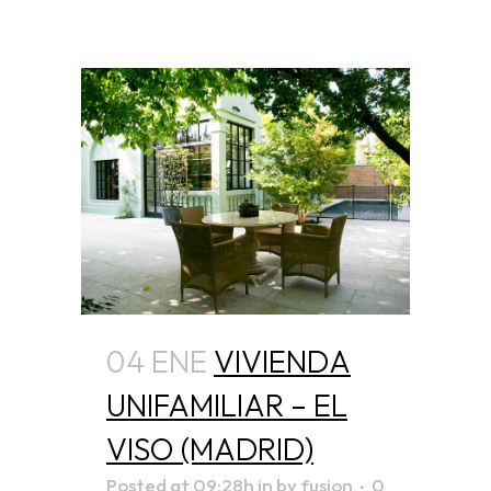
04 ENE
VIVIENDA
UNIFAMILIAR – EL
VISO (MADRID)
Posted at 09:28h
in
by
fusion
0