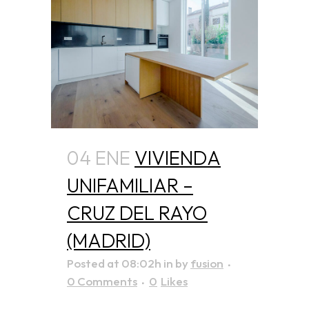
04 ENE
VIVIENDA
UNIFAMILIAR –
CRUZ DEL RAYO
(MADRID)
Posted at 08:02h
in
by
fusion
0 Comments
0
Likes