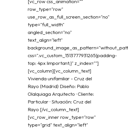
[vc_row css_animation=""
row_type="row"
use_row_as_full_screen_section="no"
type="full_width"
angled_section="no"
text_align="left"
background_image_as_pattern="without_patt
css=".vc_custom_1513777931265{padding-
top: 4px !important;}" z_index=""]
[vc_column][vc_column_text]
Vivienda unifamiliar - Cruz del
Rayo (Madrid) Diseño: Pablo
Olalquiaga Arquitecto · Cliente:
Particular · Situación: Cruz del
Rayo [/vc_column_text]
[vc_row_inner row_type="row"
type="grid" text_align="left"