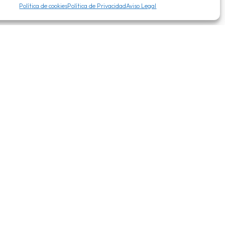
Política de cookies
Política de Privacidad
Aviso Legal
Obra Nueva
VIVIENDA UNIFAMILIAR - EL VISO (MADRID)