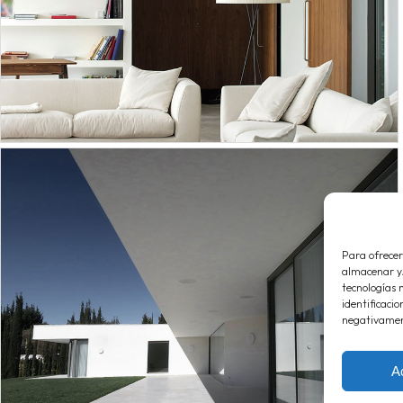
Para ofrecer
almacenar y/
tecnologías 
identificacio
negativament
A