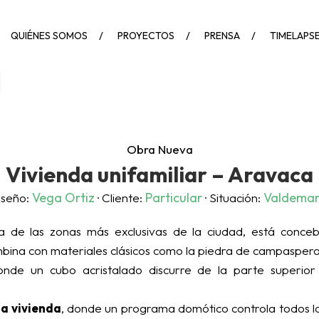
QUIÉNES SOMOS
PROYECTOS
PRENSA
TIMELAPS
Obra Nueva
Vivienda unifamiliar – Aravaca
Vega Ortiz
Particular
Valdemar
iseño:
· Cliente:
· Situación:
a de las zonas más exclusivas de la ciudad, está conceb
ina con materiales clásicos como la piedra de campaspero
donde un cubo acristalado discurre de la parte superior 
la vivienda
, donde un programa domótico controla todos los