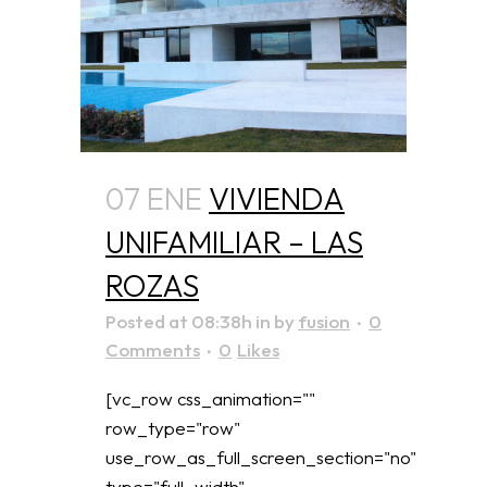
07 ENE
VIVIENDA
UNIFAMILIAR – LAS
ROZAS
Posted at 08:38h
in
by
fusion
0
Comments
0
Likes
[vc_row css_animation=""
row_type="row"
use_row_as_full_screen_section="no"
type="full_width"