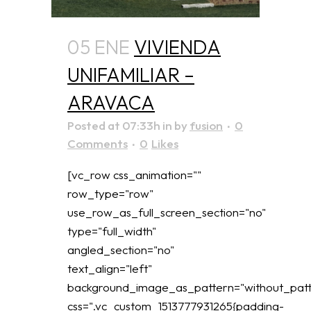
05 ENE
VIVIENDA
UNIFAMILIAR –
ARAVACA
Posted at 07:33h
in
by
fusion
0
Comments
0
Likes
[vc_row css_animation=""
row_type="row"
use_row_as_full_screen_section="no"
type="full_width"
angled_section="no"
text_align="left"
background_image_as_pattern="without_patt
css=".vc_custom_1513777931265{padding-