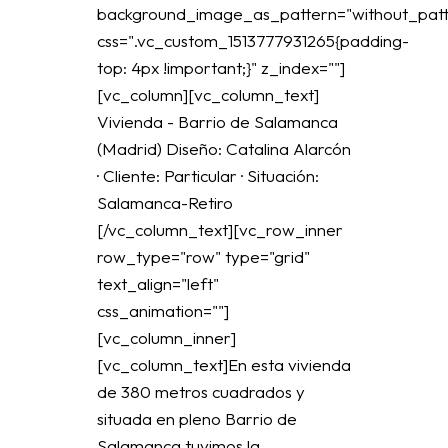
background_image_as_pattern="without_patt
css=".vc_custom_1513777931265{padding-
top: 4px !important;}" z_index=""]
[vc_column][vc_column_text]
Vivienda - Barrio de Salamanca
(Madrid) Diseño: Catalina Alarcón
· Cliente: Particular · Situación:
Salamanca-Retiro
[/vc_column_text][vc_row_inner
row_type="row" type="grid"
text_align="left"
css_animation=""]
[vc_column_inner]
[vc_column_text]En esta vivienda
de 380 metros cuadrados y
situada en pleno Barrio de
Salamanca tuvimos la