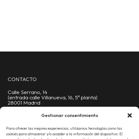
CONTACTO
Calle Serrano, 14
(entrada calle Villanueva, 16, 5ª planta)
28001 Madrid
Oficinas:
91 376 88 06
Gestionar consentimiento
Móvil:
619 227 430
Para ofrecer las mejores experiencias, utilizamos tecnologías como las
info@proyecta.com
cookies para almacenar y/o acceder a la información del dispositivo. El