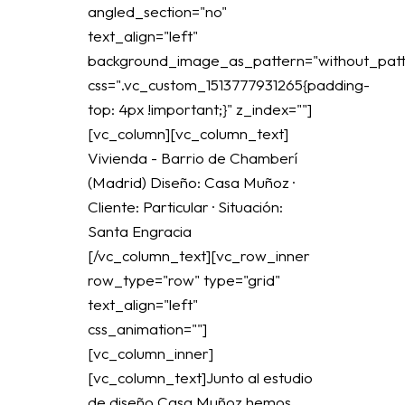
angled_section="no"
text_align="left"
background_image_as_pattern="without_patt
css=".vc_custom_1513777931265{padding-
top: 4px !important;}" z_index=""]
[vc_column][vc_column_text]
Vivienda - Barrio de Chamberí
(Madrid) Diseño: Casa Muñoz ·
Cliente: Particular · Situación:
Santa Engracia
[/vc_column_text][vc_row_inner
row_type="row" type="grid"
text_align="left"
css_animation=""]
[vc_column_inner]
[vc_column_text]Junto al estudio
de diseño Casa Muñoz hemos