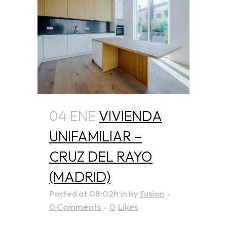
04 ENE
VIVIENDA
UNIFAMILIAR –
CRUZ DEL RAYO
(MADRID)
Posted at 08:02h
in
by
fusion
0 Comments
0
Likes