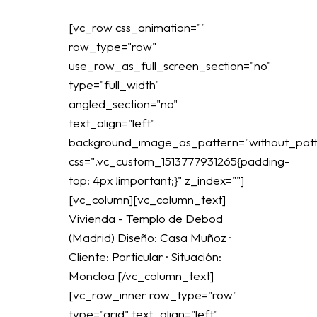
[vc_row css_animation=""
row_type="row"
use_row_as_full_screen_section="no"
type="full_width"
angled_section="no"
text_align="left"
background_image_as_pattern="without_patt
css=".vc_custom_1513777931265{padding-
top: 4px !important;}" z_index=""]
[vc_column][vc_column_text]
Vivienda - Templo de Debod
(Madrid) Diseño: Casa Muñoz ·
Cliente: Particular · Situación:
Moncloa [/vc_column_text]
[vc_row_inner row_type="row"
type="grid" text_align="left"