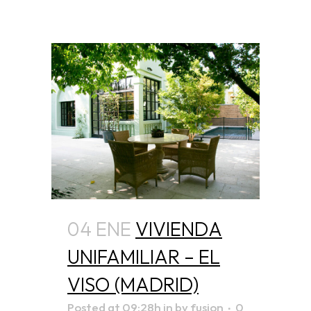
04 ENE
VIVIENDA
UNIFAMILIAR – EL
VISO (MADRID)
Posted at 09:28h
in
by
fusion
0