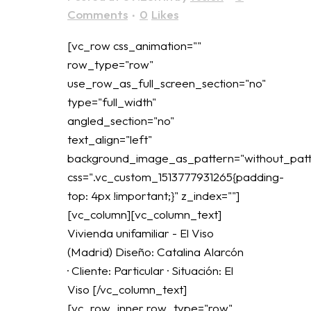
Comments
0
Likes
[vc_row css_animation=""
row_type="row"
use_row_as_full_screen_section="no"
type="full_width"
angled_section="no"
text_align="left"
background_image_as_pattern="without_patt
css=".vc_custom_1513777931265{padding-
top: 4px !important;}" z_index=""]
[vc_column][vc_column_text]
Vivienda unifamiliar - El Viso
(Madrid) Diseño: Catalina Alarcón
· Cliente: Particular · Situación: El
Viso [/vc_column_text]
[vc_row_inner row_type="row"