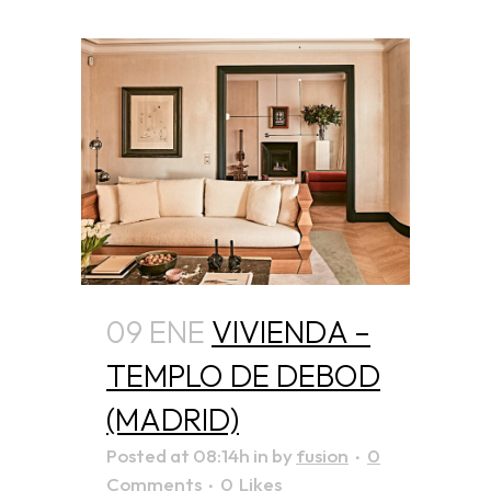
09 ENE
VIVIENDA –
TEMPLO DE DEBOD
(MADRID)
Posted at 08:14h
in
by
fusion
0
Comments
0
Likes