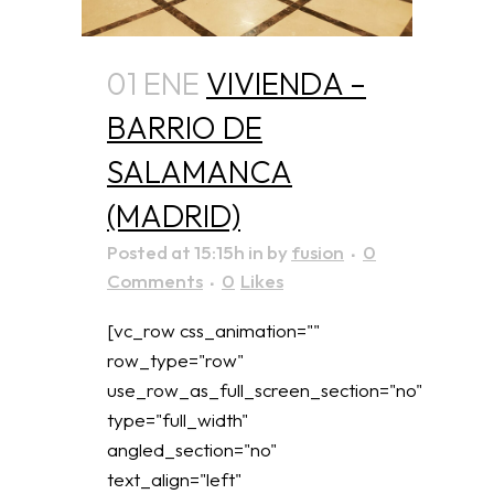
01 ENE
VIVIENDA –
BARRIO DE
SALAMANCA
(MADRID)
Posted at 15:15h
in
by
fusion
0
Comments
0
Likes
[vc_row css_animation=""
row_type="row"
use_row_as_full_screen_section="no"
type="full_width"
angled_section="no"
text_align="left"