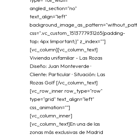
angled_section="no"
text_align="left"
background_image_as_pattern="without_patt
css=".vc_custom_1513777931265{padding-
top: 4px !important;}" z_index=""]
[vc_column][vc_column_text]
Vivienda unifamiliar - Las Rozas
Diseño: Juan Monteverde ·
Cliente: Particular · Situación: Las
Rozas Golf [/vc_column_text]
[vc_row_inner row_type="row"
type="grid" text_align="left"
css_animation=""]
[vc_column_inner]
[vc_column_text]En una de las
zonas más exclusivas de Madrid