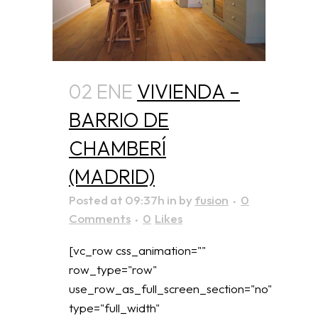
02 ENE
VIVIENDA –
BARRIO DE
CHAMBERÍ
(MADRID)
Posted at 09:37h
in
by
fusion
0
Comments
0
Likes
[vc_row css_animation=""
row_type="row"
use_row_as_full_screen_section="no"
type="full_width"