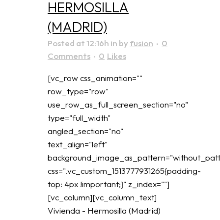
HERMOSILLA
(MADRID)
Posted at 12:16h
in
by
fusion
0
Comments
0
Likes
[vc_row css_animation=""
row_type="row"
use_row_as_full_screen_section="no"
type="full_width"
angled_section="no"
text_align="left"
background_image_as_pattern="without_patt
css=".vc_custom_1513777931265{padding-
top: 4px !important;}" z_index=""]
[vc_column][vc_column_text]
Vivienda - Hermosilla (Madrid)