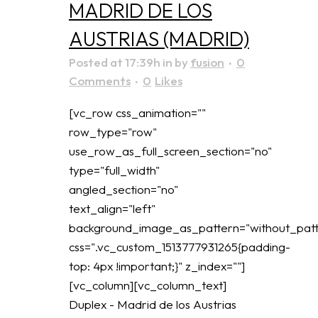
MADRID DE LOS
AUSTRIAS (MADRID)
Posted at 17:39h
in
by
fusion
0
Comments
0
Likes
[vc_row css_animation=""
row_type="row"
use_row_as_full_screen_section="no"
type="full_width"
angled_section="no"
text_align="left"
background_image_as_pattern="without_patt
css=".vc_custom_1513777931265{padding-
top: 4px !important;}" z_index=""]
[vc_column][vc_column_text]
Duplex - Madrid de los Austrias