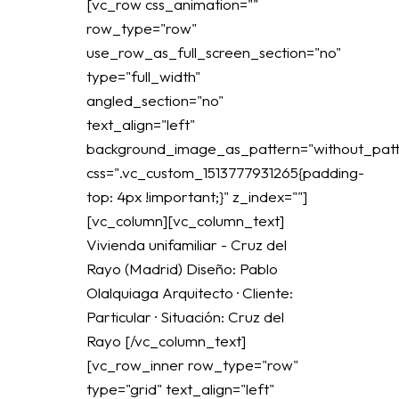
[vc_row css_animation=""
row_type="row"
use_row_as_full_screen_section="no"
type="full_width"
angled_section="no"
text_align="left"
background_image_as_pattern="without_patt
css=".vc_custom_1513777931265{padding-
top: 4px !important;}" z_index=""]
[vc_column][vc_column_text]
Vivienda unifamiliar - Cruz del
Rayo (Madrid) Diseño: Pablo
Olalquiaga Arquitecto · Cliente:
Particular · Situación: Cruz del
Rayo [/vc_column_text]
[vc_row_inner row_type="row"
type="grid" text_align="left"