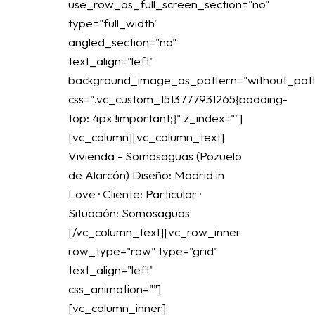
use_row_as_full_screen_section="no"
type="full_width"
angled_section="no"
text_align="left"
background_image_as_pattern="without_patt
css=".vc_custom_1513777931265{padding-
top: 4px !important;}" z_index=""]
[vc_column][vc_column_text]
Vivienda - Somosaguas (Pozuelo
de Alarcón) Diseño: Madrid in
Love · Cliente: Particular ·
Situación: Somosaguas
[/vc_column_text][vc_row_inner
row_type="row" type="grid"
text_align="left"
css_animation=""]
[vc_column_inner]