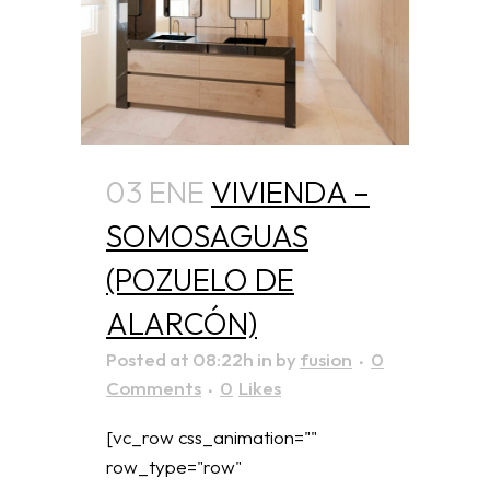
03 ENE
VIVIENDA –
SOMOSAGUAS
(POZUELO DE
ALARCÓN)
Posted at 08:22h
in
by
fusion
0
Comments
0
Likes
[vc_row css_animation=""
row_type="row"