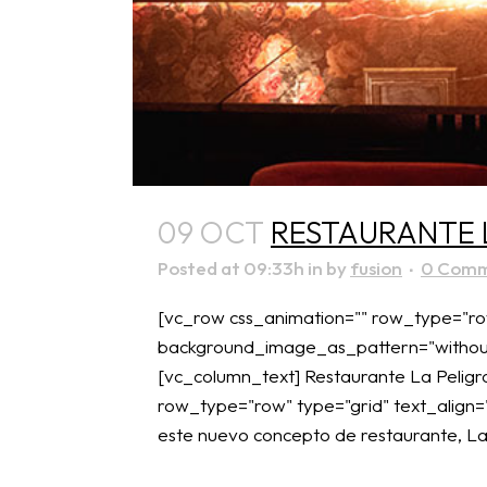
09 OCT
RESTAURANTE 
Posted at 09:33h
in
by
fusion
0 Com
[vc_row css_animation="" row_type="row
background_image_as_pattern="without_
[vc_column_text] Restaurante La Peligro
row_type="row" type="grid" text_align=
este nuevo concepto de restaurante, La 