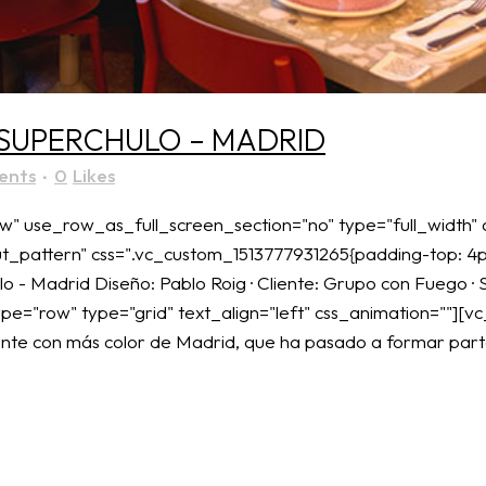
SUPERCHULO – MADRID
ents
0
Likes
" use_row_as_full_screen_section="no" type="full_width" a
pattern" css=".vc_custom_1513777931265{padding-top: 4px 
 - Madrid Diseño: Pablo Roig · Cliente: Grupo con Fuego · S
e="row" type="grid" text_align="left" css_animation=""][v
ante con más color de Madrid, que ha pasado a formar parte