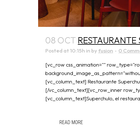
08 OCT
RESTAURANTE 
Posted at 10:15h
in
by
fusion
0 Comm
[vc_row css_animation="" row_type="row
background_image_as_pattern="without_
[vc_column_text] Restaurante Superchulo
[/vc_column_text][vc_row_inner row_typ
[vc_column_text]Superchulo, el restaur
READ MORE