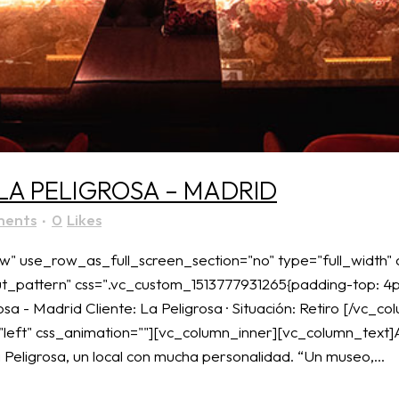
LA PELIGROSA – MADRID
ments
0
Likes
" use_row_as_full_screen_section="no" type="full_width" a
pattern" css=".vc_custom_1513777931265{padding-top: 4px 
sa - Madrid Cliente: La Peligrosa · Situación: Retiro [/vc_
"left" css_animation=""][vc_column_inner][vc_column_text]
Peligrosa, un local con mucha personalidad. “Un museo,...