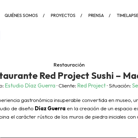
QUIÉNES SOMOS
PROYECTOS
PRENSA
TIMELAPS
Restauración
taurante Red Project Sushi – Ma
Estudio Díaz Guerra
Red Project
Se
o:
· Cliente:
· Situación:
eriencia gastronómica insuperable convertida en museo, u
tudio de diseño
Díaz Guerra
en la creación de un espacio e
a el carácter rústico de los muros de piedra iniciales con