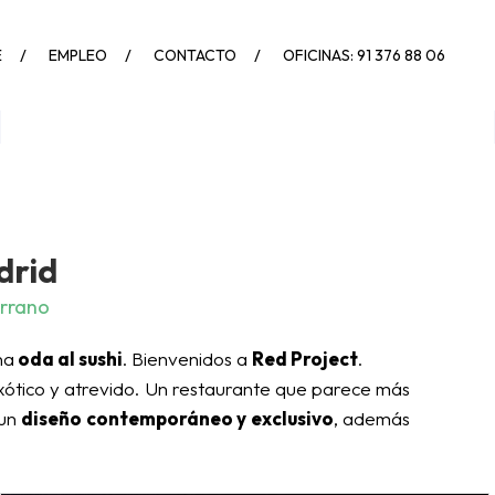
E
EMPLEO
CONTACTO
OFICINAS: 91 376 88 06
drid
rrano
na
oda al sushi
. Bienvenidos a
Red Project
.
xótico y atrevido. Un restaurante que parece más
 un
diseño contemporáneo y exclusivo
, además