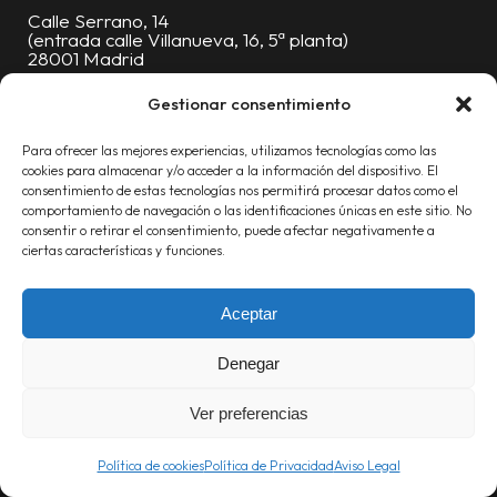
Calle Serrano, 14
(entrada calle Villanueva, 16, 5ª planta)
28001 Madrid
Oficinas:
91 376 88 06
Gestionar consentimiento
Móvil:
619 227 430
Para ofrecer las mejores experiencias, utilizamos tecnologías como las
info@proyecta.com
cookies para almacenar y/o acceder a la información del dispositivo. El
consentimiento de estas tecnologías nos permitirá procesar datos como el
comportamiento de navegación o las identificaciones únicas en este sitio. No
consentir o retirar el consentimiento, puede afectar negativamente a
ciertas características y funciones.
Aceptar
Linked
Inst
Denegar
Ver preferencias
Política de cookies
Política de Privacidad
Aviso Legal
POLÍTICA DE PRIVACIDAD