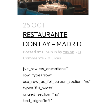
25 OCT
RESTAURANTE
DON LAY – MADRID
Posted at 11:50h
in
by
fusion
0
Comments
0
Likes
[vc_row css_animation=""
row_type="row"
use_row_as_full_screen_section="no"
type="full_width"
angled_section="no"
text_align="left"