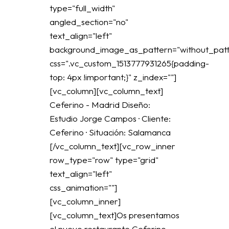
type="full_width"
angled_section="no"
text_align="left"
background_image_as_pattern="without_patt
css=".vc_custom_1513777931265{padding-
top: 4px !important;}" z_index=""]
[vc_column][vc_column_text]
Ceferino - Madrid Diseño:
Estudio Jorge Campos · Cliente:
Ceferino · Situación: Salamanca
[/vc_column_text][vc_row_inner
row_type="row" type="grid"
text_align="left"
css_animation=""]
[vc_column_inner]
[vc_column_text]Os presentamos
el nuevo restaurante Ceferino,