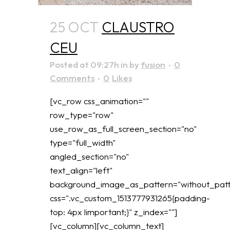
25 OCT
CLAUSTRO
CEU
Posted at 09:27h
in
by
fusion
0
Comments
0
Likes
[vc_row css_animation=""
row_type="row"
use_row_as_full_screen_section="no"
type="full_width"
angled_section="no"
text_align="left"
background_image_as_pattern="without_patt
css=".vc_custom_1513777931265{padding-
top: 4px !important;}" z_index=""]
[vc_column][vc_column_text]