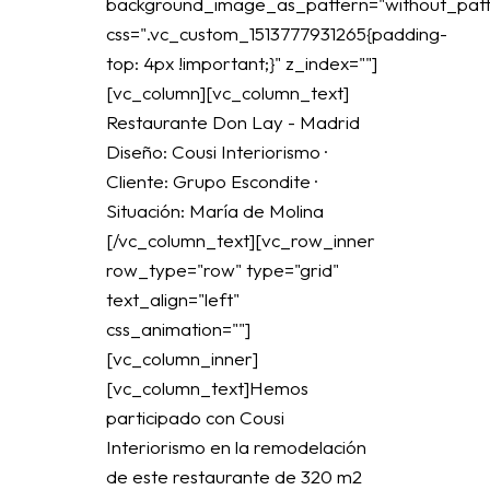
background_image_as_pattern="without_patt
css=".vc_custom_1513777931265{padding-
top: 4px !important;}" z_index=""]
[vc_column][vc_column_text]
Restaurante Don Lay - Madrid
Diseño: Cousi Interiorismo ·
Cliente: Grupo Escondite ·
Situación: María de Molina
[/vc_column_text][vc_row_inner
row_type="row" type="grid"
text_align="left"
css_animation=""]
[vc_column_inner]
[vc_column_text]Hemos
participado con Cousi
Interiorismo en la remodelación
de este restaurante de 320 m2