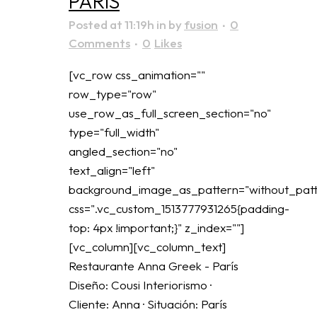
PARÍS
Posted at 11:19h
in
by
fusion
0
Comments
0
Likes
[vc_row css_animation=""
row_type="row"
use_row_as_full_screen_section="no"
type="full_width"
angled_section="no"
text_align="left"
background_image_as_pattern="without_patt
css=".vc_custom_1513777931265{padding-
top: 4px !important;}" z_index=""]
[vc_column][vc_column_text]
Restaurante Anna Greek - París
Diseño: Cousi Interiorismo ·
Cliente: Anna · Situación: París