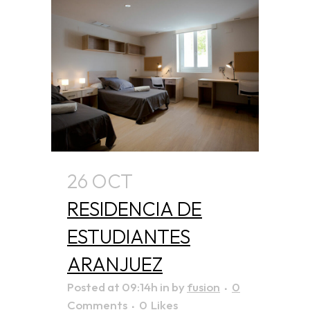
26 OCT
RESIDENCIA DE
ESTUDIANTES
ARANJUEZ
Posted at 09:14h
in
by
fusion
0
Comments
0
Likes