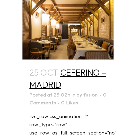
25 OCT
CEFERINO –
MADRID
Posted at 23:02h
in
by
fusion
0
Comments
0
Likes
[vc_row css_animation=""
row_type="row"
use_row_as_full_screen_section="no"