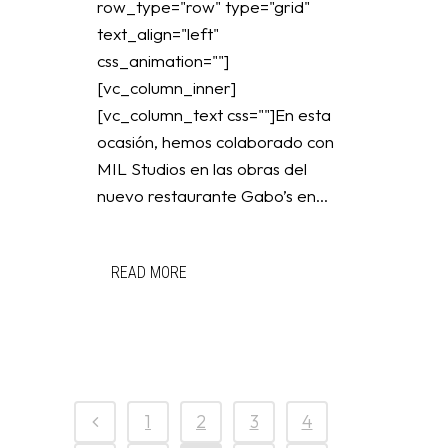
row_type="row" type="grid"
text_align="left"
css_animation=""]
[vc_column_inner]
[vc_column_text css=""]En esta
ocasión, hemos colaborado con
MIL Studios en las obras del
nuevo restaurante Gabo’s en...
READ MORE
1
2
3
4