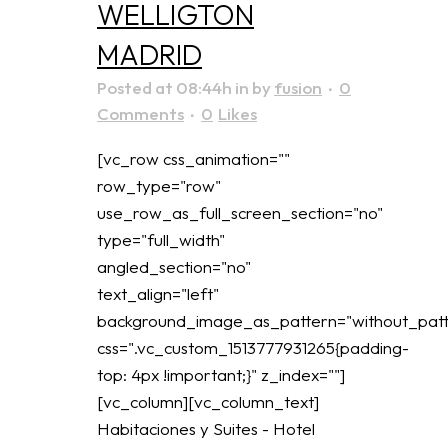
WELLIGTON
MADRID
Posted at 08:44h
in
by
fusion
0
Comments
0
Likes
[vc_row css_animation=""
row_type="row"
use_row_as_full_screen_section="no"
type="full_width"
angled_section="no"
text_align="left"
background_image_as_pattern="without_patt
css=".vc_custom_1513777931265{padding-
top: 4px !important;}" z_index=""]
[vc_column][vc_column_text]
Habitaciones y Suites - Hotel