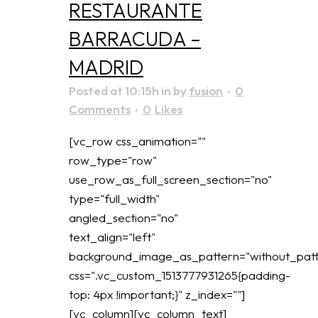
RESTAURANTE
BARRACUDA –
MADRID
Posted at 10:15h
in
by
fusion
0
Comments
0
Likes
[vc_row css_animation=""
row_type="row"
use_row_as_full_screen_section="no"
type="full_width"
angled_section="no"
text_align="left"
background_image_as_pattern="without_patt
css=".vc_custom_1513777931265{padding-
top: 4px !important;}" z_index=""]
[vc_column][vc_column_text]