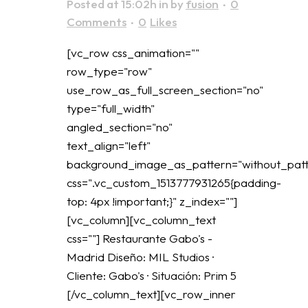
Posted at 15:02h
in
by
fusion
0
Comments
0
Likes
[vc_row css_animation=""
row_type="row"
use_row_as_full_screen_section="no"
type="full_width"
angled_section="no"
text_align="left"
background_image_as_pattern="without_patt
css=".vc_custom_1513777931265{padding-
top: 4px !important;}" z_index=""]
[vc_column][vc_column_text
css=""] Restaurante Gabo's -
Madrid Diseño: MIL Studios ·
Cliente: Gabo's · Situación: Prim 5
[/vc_column_text][vc_row_inner