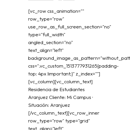
[vc_row css_animation=""
row_type="row"
use_row_as_full_screen_section="no"
type="full_width"
angled_section="no"
text_align="left"
background_image_as_pattern="without_patt
css=".vc_custom_1513777931265{padding-
top: 4px !important;}" z_index=""]
[vc_column][vc_column_text]
Residencia de Estudiantes
Aranjuez Cliente: Mi Campus ·
Situación: Aranjuez
[/vc_column_text][vc_row_inner
row_type="row" type="grid"
text_align="left"