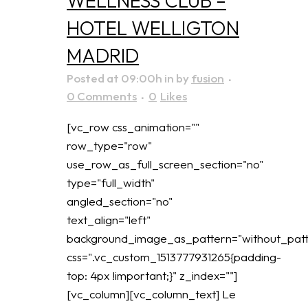
WELLNESS CLUB –
HOTEL WELLIGTON
MADRID
Posted at 09:00h
in
by
fusion
0 Comments
0
Likes
[vc_row css_animation=""
row_type="row"
use_row_as_full_screen_section="no"
type="full_width"
angled_section="no"
text_align="left"
background_image_as_pattern="without_patt
css=".vc_custom_1513777931265{padding-
top: 4px !important;}" z_index=""]
[vc_column][vc_column_text] Le