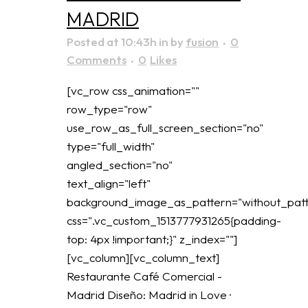
MADRID
Posted at 10:43h
in
by
fusion
0
Comments
0
Likes
[vc_row css_animation=""
row_type="row"
use_row_as_full_screen_section="no"
type="full_width"
angled_section="no"
text_align="left"
background_image_as_pattern="without_patt
css=".vc_custom_1513777931265{padding-
top: 4px !important;}" z_index=""]
[vc_column][vc_column_text]
Restaurante Café Comercial -
Madrid Diseño: Madrid in Love ·