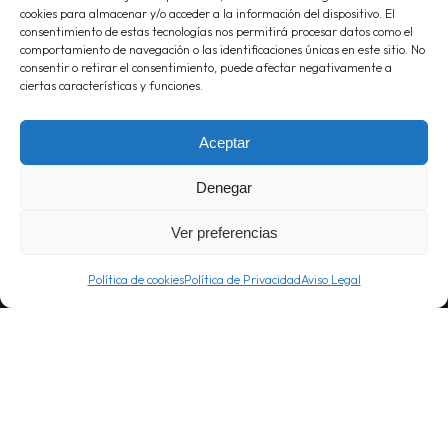
cookies para almacenar y/o acceder a la información del dispositivo. El
consentimiento de estas tecnologías nos permitirá procesar datos como el
comportamiento de navegación o las identificaciones únicas en este sitio. No
consentir o retirar el consentimiento, puede afectar negativamente a
ciertas características y funciones.
Aceptar
Denegar
Ver preferencias
CONTACTO
Política de cookies
Política de Privacidad
Aviso Legal
Calle Serrano, 14
(entrada calle Villanueva, 16, 5ª planta)
28001 Madrid
Oficinas:
91 376 88 06
Móvil:
619 227 430
info@proyecta.com