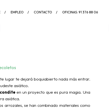
E
EMPLEO
CONTACTO
OFICINAS: 91 376 88 06
ecoletos
ste lugar te dejará boquiabierto nada más entrar.
udeste asiático.
condite
en un proyecto que es pura magia. Una
ra asiática.
 los arrozales, se han combinado materiales como