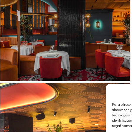
Para ofrecer
almacenar y/
tecnologías 
identificacio
negativament