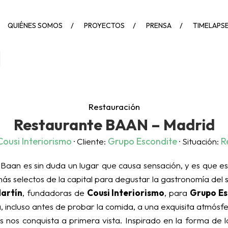
QUIÉNES SOMOS
PROYECTOS
PRENSA
TIMELAPS
Restauración
Restaurante BAAN – Madrid
Cousi Interiorismo
Grupo Escondite
R
· Cliente:
· Situación:
e Baan es sin duda un lugar que causa sensación, y es que e
s selectos de la capital para degustar la gastronomía del s
Martín
, fundadoras de
Cousi Interiorismo
, para
Grupo Es
, incluso antes de probar la comida, a una exquisita atmósfe
os nos conquista a primera vista. Inspirado en la forma de