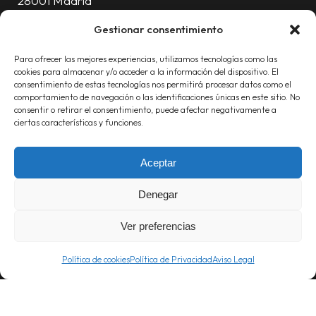
28001 Madrid
Oficinas:
91 376 88 06
Gestionar consentimiento
Móvil:
619 227 430
Para ofrecer las mejores experiencias, utilizamos tecnologías como las
info@proyecta.com
cookies para almacenar y/o acceder a la información del dispositivo. El
consentimiento de estas tecnologías nos permitirá procesar datos como el
comportamiento de navegación o las identificaciones únicas en este sitio. No
consentir o retirar el consentimiento, puede afectar negativamente a
ciertas características y funciones.
Aceptar
Linked
Inst
Denegar
Ver preferencias
Política de cookies
Política de Privacidad
Aviso Legal
POLÍTICA DE PRIVACIDAD
AVISO LEGAL