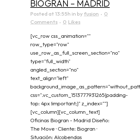
BIOGRAN – MADRID
Posted at 13:55h
in
by
fusion
0
Comments
0
Likes
[vc_row css_animation=""
row_type="row"
use_row_as_full_screen_section="no"
type="full_width"
angled_section="no"
text_align="left"
background_image_as_pattern="without_patt
css=".vc_custom_1513777931265{padding-
top: 4px !important;}" z_index=""]
[vc_column][vc_column_text]
Oficinas Biogran - Madrid Diseño:
The Move · Cliente: Biogran ·
Situación: Alcobendas