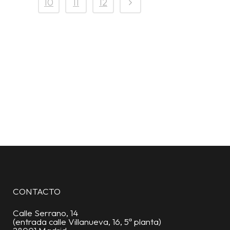
10
11
12
CONTACTO
Calle Serrano, 14
(entrada calle Villanueva, 16, 5ª planta)