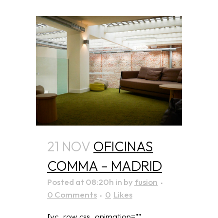
21 NOV
OFICINAS
COMMA – MADRID
Posted at 08:20h
in
by
fusion
0 Comments
0
Likes
[vc_row css_animation=""