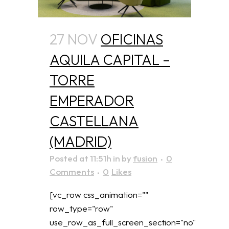
27 NOV
OFICINAS
AQUILA CAPITAL –
TORRE
EMPERADOR
CASTELLANA
(MADRID)
Posted at 11:51h
in
by
fusion
0
Comments
0
Likes
[vc_row css_animation=""
row_type="row"
use_row_as_full_screen_section="no"