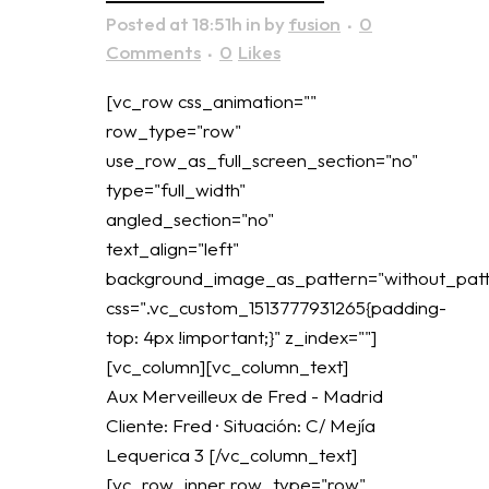
Posted at 18:51h
in
by
fusion
0
Comments
0
Likes
[vc_row css_animation=""
row_type="row"
use_row_as_full_screen_section="no"
type="full_width"
angled_section="no"
text_align="left"
background_image_as_pattern="without_patt
css=".vc_custom_1513777931265{padding-
top: 4px !important;}" z_index=""]
[vc_column][vc_column_text]
Aux Merveilleux de Fred - Madrid
Cliente: Fred · Situación: C/ Mejía
Lequerica 3 [/vc_column_text]
[vc_row_inner row_type="row"