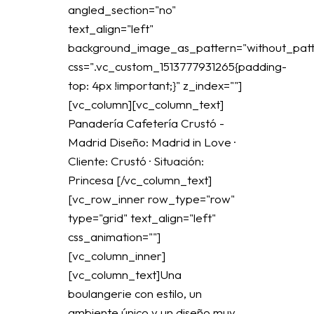
angled_section="no"
text_align="left"
background_image_as_pattern="without_patt
css=".vc_custom_1513777931265{padding-
top: 4px !important;}" z_index=""]
[vc_column][vc_column_text]
Panadería Cafetería Crustó -
Madrid Diseño: Madrid in Love ·
Cliente: Crustó · Situación:
Princesa [/vc_column_text]
[vc_row_inner row_type="row"
type="grid" text_align="left"
css_animation=""]
[vc_column_inner]
[vc_column_text]Una
boulangerie con estilo, un
ambiente único y un diseño muy