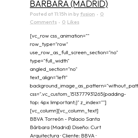
BÁRBARA (MADRID)
Posted at 11:15h
in
by
fusion
0
Comments
0
Likes
[vc_row css_animation=""
row_type="row"
use_row_as_full_screen_section="no"
type="full_width"
angled_section="no"
text_align="left"
background_image_as_pattern="without_patt
css=".vc_custom_1513777931265{padding-
top: 4px !important;}" z_index=""]
[vc_column][vc_column_text]
BBVA Torreón - Palacio Santa
Bárbara (Madrid) Diseño: Curt
Arquitectura · Cliente: BBVA ·