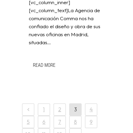
[vc_column_inner]
[vc_column_text]La Agencia de
comunicación Comma nos ha
confiado el diseño y obra de sus
nuevas oficinas en Madrid,
situadas...
READ MORE
1
2
3
4
5
6
7
8
9