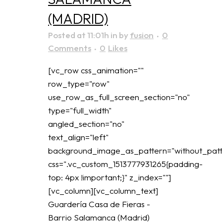
(MADRID)
Posted at 11:01h
in
by
fusion
0
Comments
0
Likes
[vc_row css_animation=""
row_type="row"
use_row_as_full_screen_section="no"
type="full_width"
angled_section="no"
text_align="left"
background_image_as_pattern="without_patt
css=".vc_custom_1513777931265{padding-
top: 4px !important;}" z_index=""]
[vc_column][vc_column_text]
Guardería Casa de Fieras -
Barrio Salamanca (Madrid)