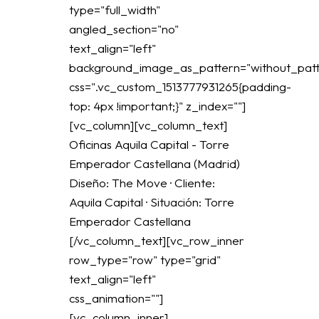
type="full_width"
angled_section="no"
text_align="left"
background_image_as_pattern="without_patt
css=".vc_custom_1513777931265{padding-
top: 4px !important;}" z_index=""]
[vc_column][vc_column_text]
Oficinas Aquila Capital - Torre
Emperador Castellana (Madrid)
Diseño: The Move · Cliente:
Aquila Capital · Situación: Torre
Emperador Castellana
[/vc_column_text][vc_row_inner
row_type="row" type="grid"
text_align="left"
css_animation=""]
[vc_column_inner]