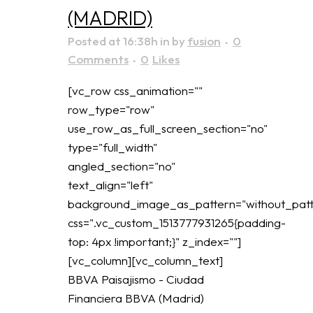
(MADRID)
Posted at 16:38h
in
by
fusion
0
Comments
0
Likes
[vc_row css_animation=""
row_type="row"
use_row_as_full_screen_section="no"
type="full_width"
angled_section="no"
text_align="left"
background_image_as_pattern="without_patt
css=".vc_custom_1513777931265{padding-
top: 4px !important;}" z_index=""]
[vc_column][vc_column_text]
BBVA Paisajismo - Ciudad
Financiera BBVA (Madrid)