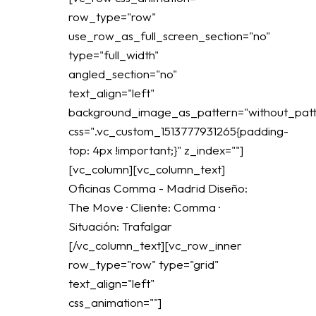
row_type="row"
use_row_as_full_screen_section="no"
type="full_width"
angled_section="no"
text_align="left"
background_image_as_pattern="without_patt
css=".vc_custom_1513777931265{padding-
top: 4px !important;}" z_index=""]
[vc_column][vc_column_text]
Oficinas Comma - Madrid Diseño:
The Move · Cliente: Comma ·
Situación: Trafalgar
[/vc_column_text][vc_row_inner
row_type="row" type="grid"
text_align="left"
css_animation=""]