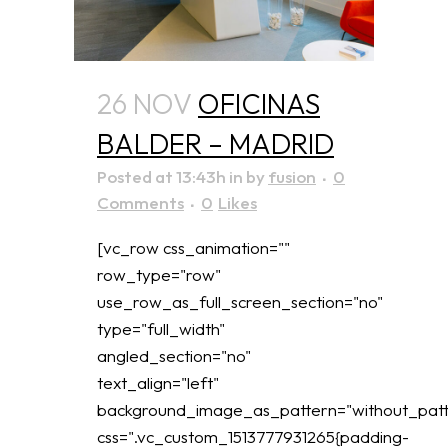
26 NOV
OFICINAS
BALDER – MADRID
Posted at 13:43h
in
by
fusion
0
Comments
0
Likes
[vc_row css_animation=""
row_type="row"
use_row_as_full_screen_section="no"
type="full_width"
angled_section="no"
text_align="left"
background_image_as_pattern="without_patt
css=".vc_custom_1513777931265{padding-