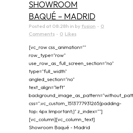
SHOWROOM
BAQUÉ – MADRID
Posted at 08:28h
in
by
fusion
0
Comments
0
Likes
[vc_row css_animation=""
row_type="row"
use_row_as_full_screen_section="no"
type="full_width"
angled_section="no"
text_align="left"
background_image_as_pattern="without_patt
css=".vc_custom_1513777931265{padding-
top: 4px !important;}" z_index=""]
[vc_column][vc_column_text]
Showroom Baqué - Madrid