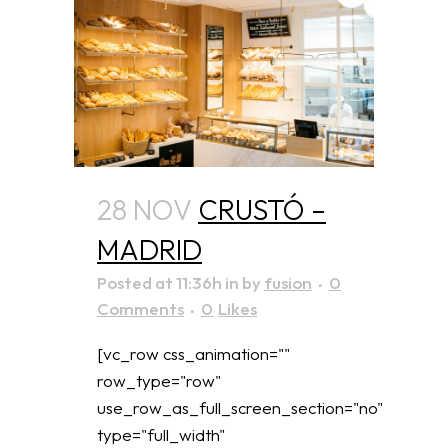
28 NOV
CRUSTÓ –
MADRID
Posted at 11:36h
in
by
fusion
0
Comments
0
Likes
[vc_row css_animation=""
row_type="row"
use_row_as_full_screen_section="no"
type="full_width"