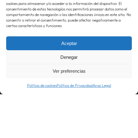
cookies para almacenar y/o acceder a la información del dispositivo. El
Calle Serrano, 14
consentimiento de estas tecnologías nos permitirá procesar datos como el
(entrada calle Villanueva, 16, 5ª planta)
comportamiento de navegación o las identificaciones únicas en este sitio. No
28001 Madrid
consentir o retirar el consentimiento, puede afectar negativamente a
ciertas características y funciones.
Oficinas:
91 376 88 06
Móvil:
619 227 430
Aceptar
info@proyecta.com
Denegar
Ver preferencias
Política de cookies
Política de Privacidad
Aviso Legal
Linked
Inst
POLÍTICA DE PRIVACIDAD