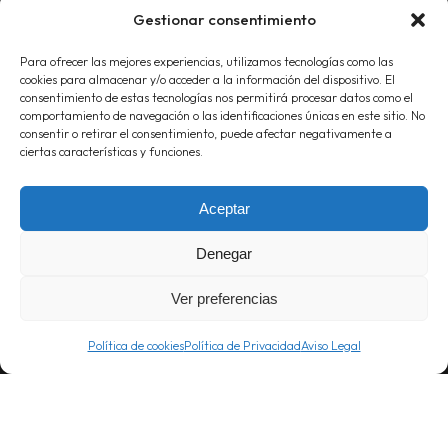
Oficinas:
91 376 88 06
Gestionar consentimiento
Móvil:
619 227 430
Para ofrecer las mejores experiencias, utilizamos tecnologías como las
info@proyecta.com
cookies para almacenar y/o acceder a la información del dispositivo. El
consentimiento de estas tecnologías nos permitirá procesar datos como el
comportamiento de navegación o las identificaciones únicas en este sitio. No
consentir o retirar el consentimiento, puede afectar negativamente a
ciertas características y funciones.
Aceptar
Linked
Inst
Denegar
Ver preferencias
Política de cookies
Política de Privacidad
Aviso Legal
POLÍTICA DE PRIVACIDAD
AVISO LEGAL
POLÍTICA DE COOKIES